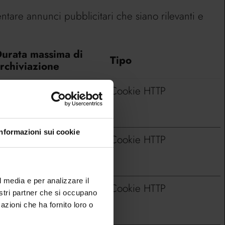
sentare annunci pubblicitari che siano rilevanti e
urata massima di
Tipo
rchiviazione
80 giorni
Cookie HTTP
Informazioni sui cookie
essione
Cookie HTTP
l media e per analizzare il
80 giorni
Cookie HTTP
nostri partner che si occupano
azioni che ha fornito loro o