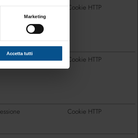
 anni
Cookie HTTP
Marketing
Accetta tutti
 anni
Cookie HTTP
essione
Cookie HTTP