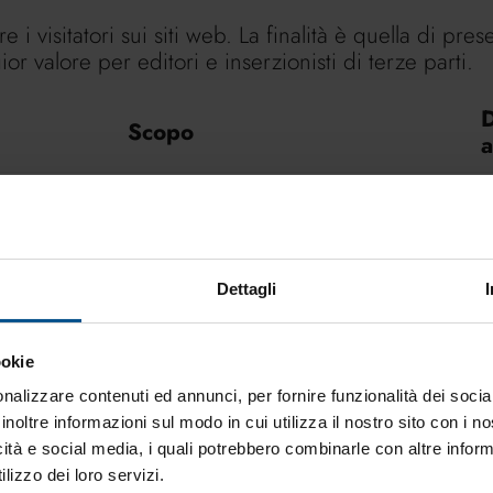
 i visitatori sui siti web. La finalità è quella di pre
r valore per editori e inserzionisti di terze parti.
D
Scopo
a
Utilizzato per tracciare
1
l'interazione dell'utente con i
contenuti incorporati.
Dettagli
Memorizza le preferenze del
S
lettore video dell'utente usando il
video YouTube incorporato
ookie
nalizzare contenuti ed annunci, per fornire funzionalità dei socia
Utilizzato per tracciare
1
inoltre informazioni sul modo in cui utilizza il nostro sito con i 
l'interazione dell'utente con i
icità e social media, i quali potrebbero combinarle con altre inform
contenuti incorporati.
lizzo dei loro servizi.