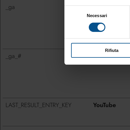
_ga
Google
Selezione
Necessari
del
consenso
Rifiuta
_ga_#
Google
LAST_RESULT_ENTRY_KEY
YouTube