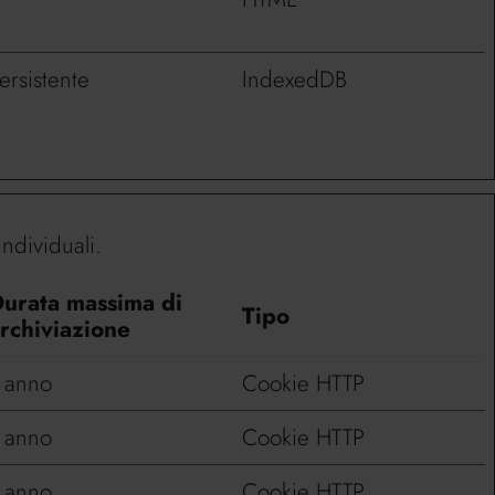
ersistente
IndexedDB
individuali.
urata massima di
Tipo
rchiviazione
 anno
Cookie HTTP
 anno
Cookie HTTP
 anno
Cookie HTTP