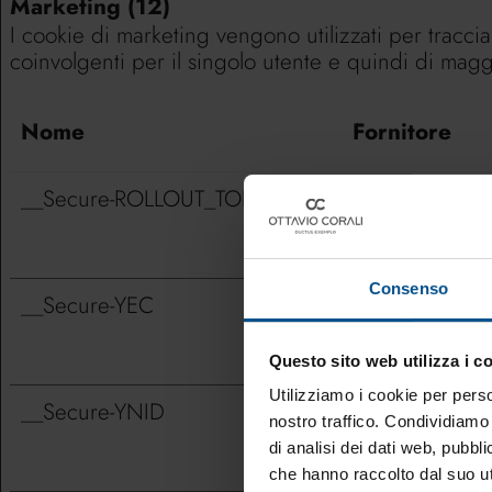
Marketing (12)
I cookie di marketing vengono utilizzati per tracciare
coinvolgenti per il singolo utente e quindi di maggio
Nome
Fornitore
__Secure-ROLLOUT_TOKEN
YouTube
Consenso
__Secure-YEC
YouTube
Questo sito web utilizza i c
Utilizziamo i cookie per perso
__Secure-YNID
YouTube
nostro traffico. Condividiamo 
di analisi dei dati web, pubbl
che hanno raccolto dal suo uti