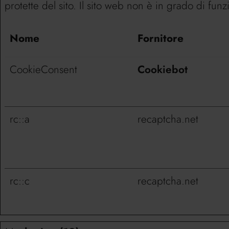
protette del sito. Il sito web non è in grado di fu
Nome
Fornitore
CookieConsent
Cookiebot
rc::a
recaptcha.net
rc::c
recaptcha.net