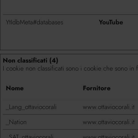
YtIdbMeta#databases
YouTube
Non classificati (4)
I cookie non classificati sono i cookie che sono in f
Nome
Fornitore
_Lang_ottaviocorali
www.ottaviocorali.it
_Nation
www.ottaviocorali.it
_SAT_ottaviocorali
www.ottaviocorali.it