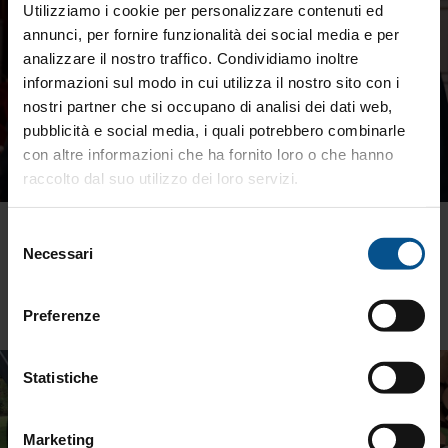
Utilizziamo i cookie per personalizzare contenuti ed
annunci, per fornire funzionalità dei social media e per
analizzare il nostro traffico. Condividiamo inoltre
informazioni sul modo in cui utilizza il nostro sito con i
nostri partner che si occupano di analisi dei dati web,
pubblicità e social media, i quali potrebbero combinarle
con altre informazioni che ha fornito loro o che hanno
raccolto dal suo utilizzo dei loro servizi.
La Donna Alata - 19.10.2023 Verona
Selezione
Necessari
del
Ascoltare per comprendere. Comprendere per guidare.
consenso
19/10/2024
Preferenze
Statistiche
Marketing