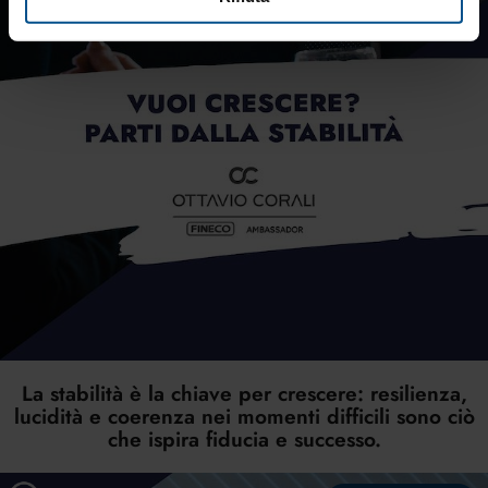
La stabilità è la chiave per crescere: resilienza,
lucidità e coerenza nei momenti difficili sono ciò
che ispira fiducia e successo.