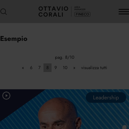
Esempio
pag. 8/10
«
6
7
8
9
10
»
visualizza tutti
Leadership