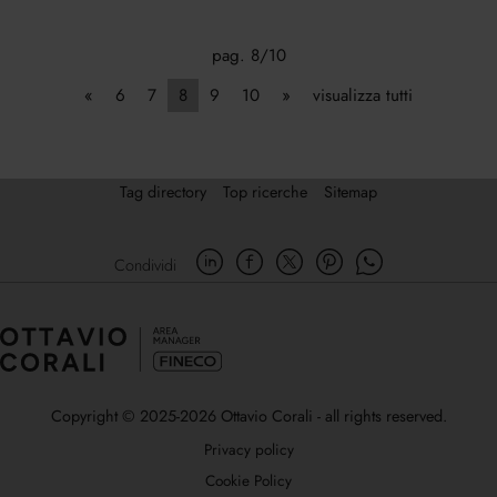
pag. 8/10
«
6
7
8
9
10
»
visualizza tutti
Tag directory
Top ricerche
Sitemap
Condividi
Copyright © 2025-2026 Ottavio Corali - all rights reserved.
Privacy policy
Cookie Policy