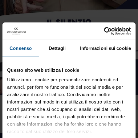
Consenso
Dettagli
Informazioni sui cookie
Questo sito web utilizza i cookie
Utilizziamo i cookie per personalizzare contenuti ed
annunci, per fornire funzionalità dei social media e per
analizzare il nostro traffico. Condividiamo inoltre
informazioni sul modo in cui utilizza il nostro sito con i
Nel private banking la discrezione è un pilastro
fondamentale: significa eleganza, coerenza e
nostri partner che si occupano di analisi dei dati web,
rispetto, qualità che oggi più che mai
pubblicità e social media, i quali potrebbero combinarle
determinano il vero successo professionale.
con altre informazioni che ha fornito loro o che hanno
raccolto dal suo utilizzo dei loro servizi.