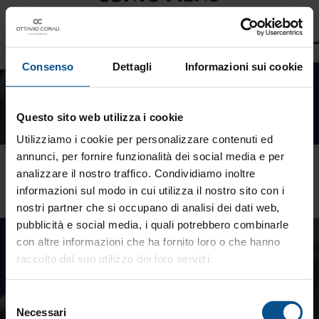
Consenso
Dettagli
Informazioni sui cookie
Questo sito web utilizza i cookie
Utilizziamo i cookie per personalizzare contenuti ed
annunci, per fornire funzionalità dei social media e per
La troppa liquidità è un errore: perde valore con
analizzare il nostro traffico. Condividiamo inoltre
l’inflazione e non rappresenta un vero
informazioni sul modo in cui utilizza il nostro sito con i
investimento.
nostri partner che si occupano di analisi dei dati web,
pubblicità e social media, i quali potrebbero combinarle
Finance
con altre informazioni che ha fornito loro o che hanno
raccolto dal suo utilizzo dei loro servizi.
Selezione
Necessari
del