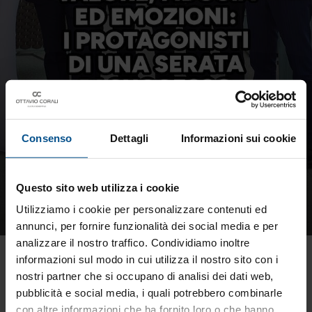
Consenso
Dettagli
Informazioni sui cookie
Questo sito web utilizza i cookie
Utilizziamo i cookie per personalizzare contenuti ed
annunci, per fornire funzionalità dei social media e per
analizzare il nostro traffico. Condividiamo inoltre
Valore, fiducia ed emozioni: i protagonisti di
informazioni sul modo in cui utilizza il nostro sito con i
una serata di successo
nostri partner che si occupano di analisi dei dati web,
pubblicità e social media, i quali potrebbero combinarle
Questa sera a Jesolo abbiamo vissuto un evento straordinario:
grazie a Walter Bertoni, Massimo Gagliani, Enrico Concolato e
con altre informazioni che ha fornito loro o che hanno