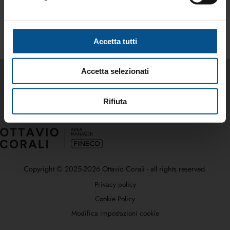
Inflazione: la tassa invisibile che riduce il tuo
patrimonio
Accetta tutti
Tag directory
Top ricerche
Sitemap
Accetta selezionati
Condividi
Rifiuta
Copyright © 2025-2026 Ottavio Corali - all rights reserved.
Privacy policy
Cookie Policy
Modifica impostazioni cookie