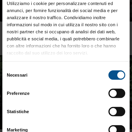
Utilizziamo i cookie per personalizzare contenuti ed
annunci, per fornire funzionalità dei social media e per
analizzare il nostro traffico. Condividiamo inoltre
informazioni sul modo in cui utilizza il nostro sito con i
Inflazione e rialzo dei tassi: cosa succede
nostri partner che si occupano di analisi dei dati web,
davvero ai tuoi soldi
pubblicità e social media, i quali potrebbero combinarle
con altre informazioni che ha fornito loro o che hanno
raccolto dal suo utilizzo dei loro servizi.
Selezione
Necessari
del
consenso
Preferenze
Statistiche
Marketing