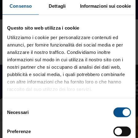
Consenso
Dettagli
Informazioni sui cookie
Non nascondere mai un problema
Questo sito web utilizza i cookie
Utilizziamo i cookie per personalizzare contenuti ed
Non temere le domande difficili: la verità, anche se scomoda,
annunci, per fornire funzionalità dei social media e per
è il cemento che costruisce la fiducia tra te e il cliente.
analizzare il nostro traffico. Condividiamo inoltre
informazioni sul modo in cui utilizza il nostro sito con i
nostri partner che si occupano di analisi dei dati web,
pubblicità e social media, i quali potrebbero combinarle
con altre informazioni che ha fornito loro o che hanno
raccolto dal suo utilizzo dei loro servizi.
Selezione
Necessari
del
consenso
Preferenze