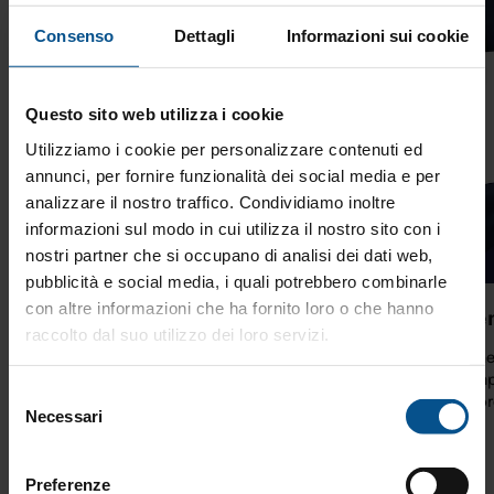
Consenso
Dettagli
Informazioni sui cookie
Questo sito web utilizza i cookie
Utilizziamo i cookie per personalizzare contenuti ed
annunci, per fornire funzionalità dei social media e per
analizzare il nostro traffico. Condividiamo inoltre
informazioni sul modo in cui utilizza il nostro sito con i
nostri partner che si occupano di analisi dei dati web,
pubblicità e social media, i quali potrebbero combinarle
con altre informazioni che ha fornito loro o che hanno
Visione, equilibrio e senso del
Gen
raccolto dal suo utilizzo dei loro servizi.
perché
Gene
compe
Visione, equilibrio e senso del perché: un leader
Selezione
autor
collega valori, azioni e obiettivi per far crescere il
Necessari
del
gruppo e vincere insieme.
consenso
Preferenze