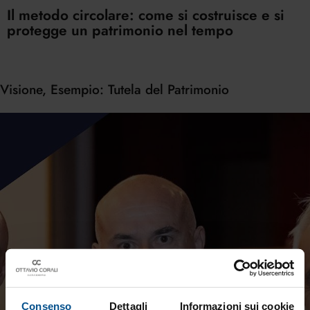
Il metodo circolare: come si costruisce e si
protegge un patrimonio nel tempo
Visione, Esempio: Tutela del Patrimonio
Consenso
Dettagli
Informazioni sui cookie