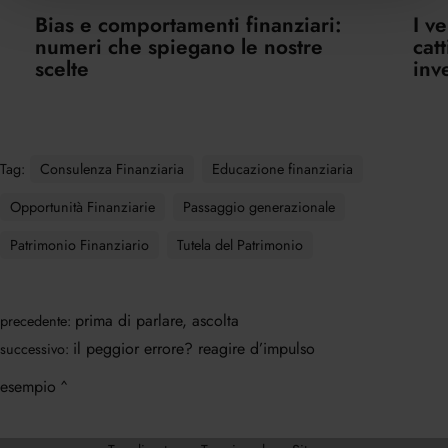
Bias e comportamenti finanziari:
I v
numeri che spiegano le nostre
cat
scelte
inv
Tag:
Consulenza Finanziaria
Educazione finanziaria
Opportunità Finanziarie
Passaggio generazionale
Patrimonio Finanziario
Tutela del Patrimonio
prima di parlare, ascolta
precedente:
il peggior errore? reagire d’impulso
successivo:
esempio