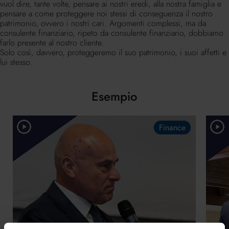
vuol dire, tante volte, pensare ai nostri eredi, alla nostra famiglia e
pensare a come proteggere noi stessi di conseguenza il nostro
patrimonio, ovvero i nostri cari. Argomenti complessi, ma da
consulente finanziario, ripeto da consulente finanziario, dobbiamo
farlo presente al nostro cliente.
Solo così, davvero, proteggeremo il suo patrimonio, i suoi affetti e
lui stesso.
Esempio
Finance