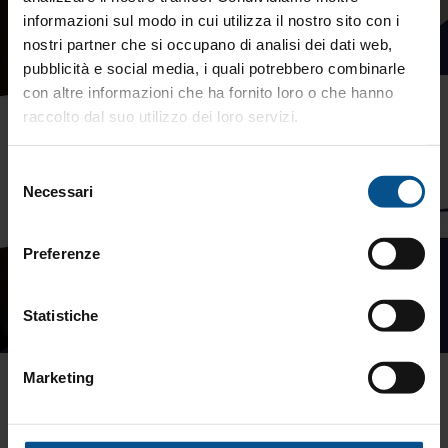
informazioni sul modo in cui utilizza il nostro sito con i
nostri partner che si occupano di analisi dei dati web,
pubblicità e social media, i quali potrebbero combinarle
con altre informazioni che ha fornito loro o che hanno
raccolto dal suo utilizzo dei loro servizi.
Selezione
Necessari
del
consenso
Preferenze
Statistiche
Marketing
Il talento silenzioso
Il silenzio in una riunione non è mai banale: può nascondere
concentrazione.