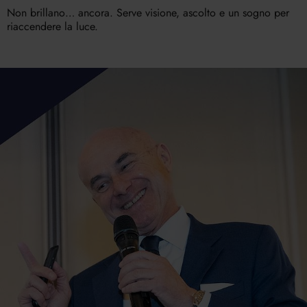
Non brillano… ancora. Serve visione, ascolto e un sogno per
riaccendere la luce.