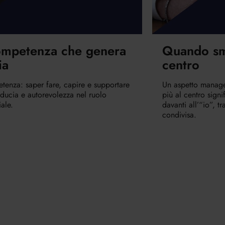
ompetenza che genera
Quando sme
ia
centro
tenza: saper fare, capire e supportare
Un aspetto manager
iducia e autorevolezza nel ruolo
più al centro signi
ale.
davanti all’“io”, t
condivisa.