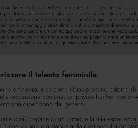
 fuori dal mio ufficio per fare il mio mestiere e ogni tanto mi viene
he per donne, anzi pensate solo, care donne che mi state ascoltando,
a, è la mamma, pensate solo alla gestione del tempo, non dovete chie
er me è un vantaggio straordinario del mio mestiere di avere una part
 fatto che sono sempre un po' troppo poche le donne che vedo sedu
o dei bias che una donna mette a se stessa sia proprio, ma è un lavo
e tante qualità esercitabili in questo settore che sono assolutament
rizzare il talento femminile
nne e finanza, e di come i bias possano colpire chi
 nella percezione comune, un private banker uomo v
lento non dipendono dal genere.
ale o più capace di un uomo, e la mia esperienza 
 e una visione più stabile nella gestione dei portafo