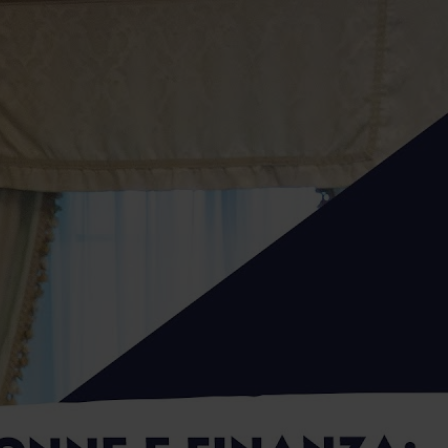
fa questo mestiere.
 molti contesti si dà per scontato che un private banker
 mi vorrà tanto bene, che a volte trovo che il primo
po, ma non è nella realtà che vivo io professionalmente,
o anche questa cosa, nonostante abbia una certa età,
ioso.
 è più brava di un uomo. Molto semplice. Fortunatamente
e è un valore, è un concetto di base, non c'è nessuna
 rispetto a un uomo, se vogliamo mettere sulla bilancia
da uomo. Intanto la donna è più equilibrata di un uomo.
difficoltà, ma proprio anche nella gestione del portafoglio
stessa della donna questo equilibrio. Noi uomini no, noi
desso che arriva l'inverno, quello che si ammala, che
n viene presa con la serietà professionale con la quale