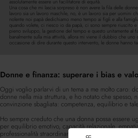
assolutamente essere un facilitatore di equità.
Una cosa che mi lascia sorpreso è non avere la fila delle donne
lavoro sia un lavoro maschile, no, è un lavoro sia per uomini c
nolente noi papà dedichiamo meno tempo ai figli e alla famigli
quando volete, ci riesco io da papà, ci sono sempre riuscito e p
pieno sviluppo, la gestione del tempo e questo unitamente al
banalmente sulla mia attività, allora mi viene il dubbio che un
occasione di dire durante questo intervento, le donne hanno tant
Donne e finanza: superare i bias e valo
Oggi voglio parlarvi di un tema a me molto caro: do
donne nella mia struttura, e ho notato che spesso,
convinzione sbagliata: competenza, equilibrio e ta
Ho sempre creduto che una donna possa essere ugu
per equilibrio emotivo, capacità relazionale, empatia
professionalità straordinaria.