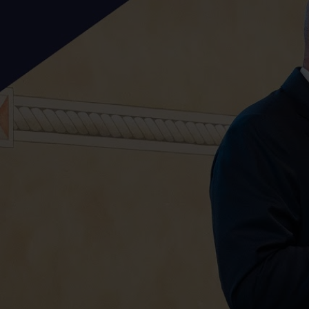
Ciao, sono Ottavio, Ottavio Corali. Oggi parliamo di un argom
Dicevamo donne e finanza quando il bias colpisce chi fa quest
Ci tengo talmente tanto che mi sono preso anche gli appunti. H
uomo sia più autorevole. E allora ci abbiamo lavorato sopra pe
nemico della mia collega, della donna, sia la donna stessa.
Allora ci abbiamo lavorato sopra, ne abbiamo discusso, ci siam
ma sentendo fuori che una donna debba spesso dimostrare molto
nemmeno in famiglia, perché io e mia sorella e mio padre non
Ognuno aveva il proprio compito, e non c'è mai stata differenz
Non amo le quote a rosa, coerentemente con quello che ho ap
Una donna è uguale a un uomo, se un uomo è bravo è bravo, s
nel mio ruolo manageriale, in questo tipo di contesto professi
differenza.
Anzi, nella mia attività ho coordinato tante donne nel corso deg
delle differenze. Delle differenze, non c'è uno più bravo, uno
Noi maschietti per caratteristica ci gasiamo nei momenti di pos
del cliente, delle aspettative, di quelli che sono i momenti di 
uomini siamo quelli che a 37,1 di febbre si mettono a letto, son
sembra morto, che prende la pastiglia, che lo rimette in vita, è
Le donne sono stupende sotto questo punto di vista, non ho ma