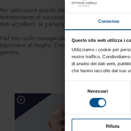
Per valorizzare questo talento, abbiamo costruito un
testimonianze di successo da figure femminili di spi
Consenso
stati eccellenti: le partecipanti hanno acquisito st
Nel mio ruolo manageriale, il mio compito è facilita
Questo sito web utilizza i c
esprimersi al meglio. Credo fortemente che la finanz
Utilizziamo i cookie per perso
genere.
nostro traffico. Condividiamo 
di analisi dei dati web, pubbl
che hanno raccolto dal suo uti
Selezione
Necessari
del
consenso
Leadership
Rifiuta