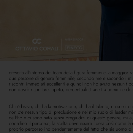
dovrebbe essere presa. Non è vero, vale per un uomo, vale per
in empatia più velocemente col cliente, indipendentemente dall
Siccome ci credo molto, vi porto un'esperienza recente che ab
più questo valore. Diviso in tre gruppi da 18 persone, 18 per
professioniste di altissimo livello che abbiamo cercato e trova
che sono andati al di là di ogni più rosea aspettativa e ovviam
Quindi non c'era Ottavio o qualcuno della struttura managerial
gruppo delle donne, portando testimonianze di successo, lì pr
donne in aula, 54 private banker in quest'aula invitati e testim
momento ludico anche con una attrice comica, piuttosto che u
femminili, perché sono brave.
E da qui abbiamo costruito il percorso che a gran voce mi stan
crescita all'interno del team della figura femminile, a maggi
due persone di genere femminile, secondo me e secondo i miei c
riscontri immediati eccellenti e quindi non ho avuto nessun tip
non dovrò rispettare, ripeto, percentuali strane tra uomini e do
Chi è bravo, chi ha la motivazione, chi ha il talento, cresce in 
non c'è nessun tipo di preclusione e nel mio ruolo di leader m
ce l'ho e ci sono nato senza pregiudizi di questo genere, mi a
coordino il percorso, la scelta deve essere libera così come la ri
proprio percorso indipendentemente dal fatto che sia uomo o donn