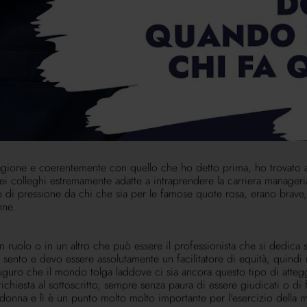
 una donna, dipende come ti poni. Sanno ascoltare meglio, c'è una 
'età questo.
biamo costruito per le nostre donne, fatemelo passare, ma proprio 
ché 54 diviso 3 veniva bene, è un numero gestibile. Abbiamo investi
to sul mercato anche per conoscenze personali e abbiamo vissuto dai
ente, lo sottolineo, erano totalmente dedicati al gruppo delle donne,
e o qualche collega, no, solo donne. Avevamo aperto questo percors
oprio per favorire ancora più, non è una complessità che ho in are
onianze femminili di successo di primo ordine da una pallavolista fa
n momento di formazione tecnico-commerciale da un'importantissima
no chiedendo tra qualche mese di ripetere e molto volentieri. È un
or ragione e coerentemente con quello che ho detto prima, ho trova
olleghi estremamente adatte a intraprendere la carriera managerial
o di pressione da chi che sia per le famose quote rosa, erano brave,
nne.
un ruolo o in un altro che può essere il professionista che si dedica s
i sento e devo essere assolutamente un facilitatore di equità, quind
uguro che il mondo tolga laddove ci sia ancora questo tipo di atteg
chiesta al sottoscritto, sempre senza paura di essere giudicati o di fa
a e lì è un punto molto molto importante per l'esercizio della mia lea