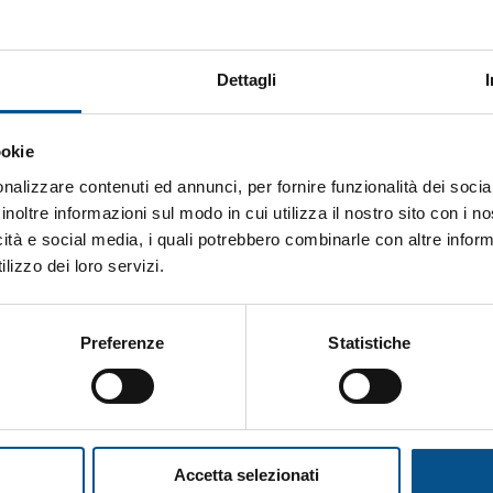
 percorso dedicato alle donne del mio team: sessioni 
cco come Maurizia Cacciatori e momenti ludico-format
Dettagli
rumenti per crescere e sviluppare leadership, senza a
re equità e valorizzare il talento, creando percorsi
ookie
a sia un settore aperto a tutti: capacità, motivazion
nalizzare contenuti ed annunci, per fornire funzionalità dei socia
inoltre informazioni sul modo in cui utilizza il nostro sito con i 
icità e social media, i quali potrebbero combinarle con altre inform
lizzo dei loro servizi.
Esempio
Preferenze
Statistiche
Leadership
Accetta selezionati