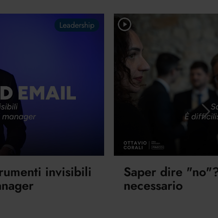
Leadership
rumenti invisibili
Saper dire "no"? 
anager
necessario