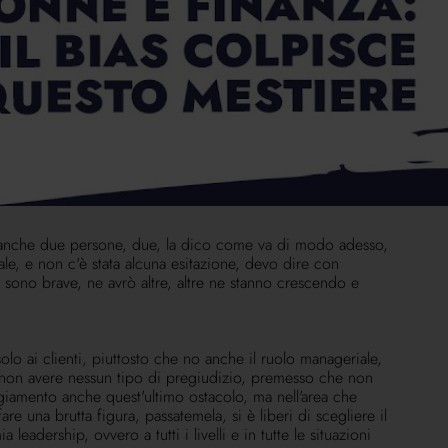
velocità relazionale più importante, molto spesso entrano
per il valore che hanno, perché voglio che esca ancora di
to molto su un percorso di coaching con delle
 riscontri che ho tre momenti stupendi, con dei riscontri
 delle professioniste che lavorano con me.
o dedicando in maggio una giornata intera a tutto il
a, ma preferisco sempre prevenire che curare. Quindi 54
mosissima che è Maurizia Cacciatori, piuttosto che un
 casa di investimento rappresentata da esponenti
 modo anche questo di sostenere e di valorizzare la
to anche due persone, due, la dico come va di modo adesso,
e, e non c'è stata alcuna esitazione, devo dire con
 sono brave, ne avrò altre, altre ne stanno crescendo e
olo ai clienti, piuttosto che no anche il ruolo manageriale,
i non avere nessun tipo di pregiudizio, premesso che non
giamento anche quest'ultimo ostacolo, ma nell'area che
re una brutta figura, passatemela, si è liberi di scegliere il
dership, ovvero a tutti i livelli e in tutte le situazioni