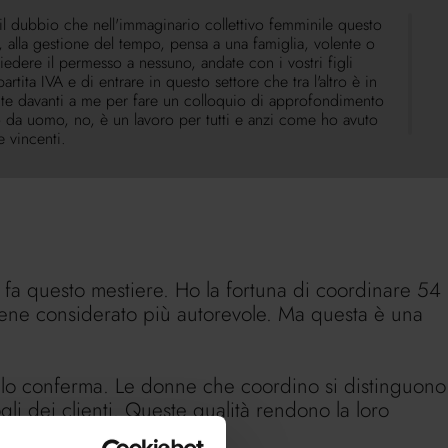
 il dubbio che nell'immaginario collettivo femminile questo
 alla gestione del tempo, pensa a una famiglia, volente o
dere il permesso a nessuno, andate con i vostri figli
ita IVA e di entrare in questo settore che tra l'altro è in
te davanti a me per fare un colloquio di approfondimento
ro da uomo, no, è un lavoro per tutti e anzi come ho avuto
e vincenti.
 fa questo mestiere. Ho la fortuna di coordinare 54
iene considerato più autorevole. Ma questa è una
lo conferma. Le donne che coordino si distinguono
gli dei clienti. Queste qualità rendono la loro