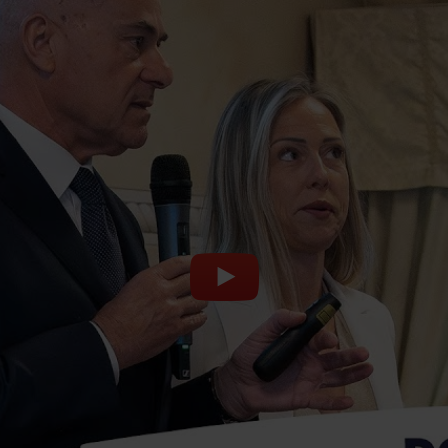
ento a me molto caro, donne e finanza quando il bias colpisce chi 
o mestiere.
o la fortuna di avere nella struttura che coordino ben 54 donne e in
rché ho notato nel corso del tempo, e qualche donna poi magari non
o messi in riunione, ne abbiamo parlato. E è vero, aggiungo purtrop
 più del suo collega uomo. Io ho la fortuna di non aver mai vissut
 abbiamo mai aiutato mia madre.
a tra uomo e donna. E quindi trovarlo sul mondo del lavoro è fastid
pena detto.
e una donna è brava è brava, se una donna è più brava di un uomo
onale, in questa azienda posso esprimere al meglio questo che per m
li anni e ho sempre riscontrato una serie di qualità molto importanti
 meglio, uno peggio, delle differenze però che sono reali e lo dico 
itività, ci abbattiamo e anche con una certa velocità nei momenti di 
tensione, una donna rimane sempre molto equilibrata, è nella natura 
o disperati. Se fate caso alle pubblicità anche delle medicine qui a
 un uomo e questo si riflette anche sul lavoro.
i vissuto anche il luogo comune che se una donna va da un uomo no