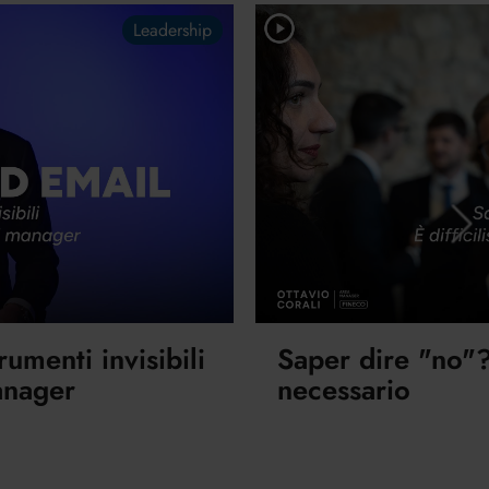
Leadership
rumenti invisibili
Saper dire "no"? 
anager
necessario