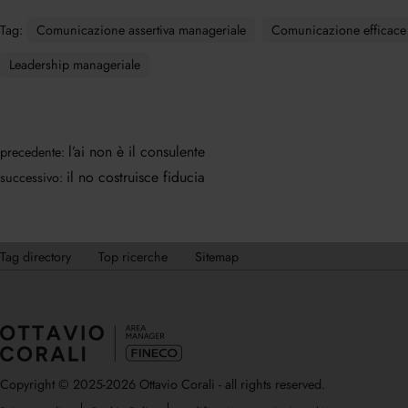
Tag:
Comunicazione assertiva manageriale
Comunicazione efficace 
Leadership manageriale
l’ai non è il consulente
precedente:
il no costruisce fiducia
successivo:
Tag directory
Top ricerche
Sitemap
Copyright © 2025-2026 Ottavio Corali - all rights reserved.