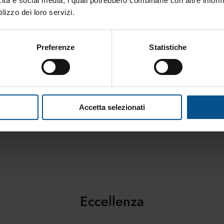
icità e social media, i quali potrebbero combinarle con altre inform
lizzo dei loro servizi.
Generosità e coerenza
La c
Preferenze
Statistiche
fiduc
Generosità e coerenza: esserci con tempo,
competenza e valori costruisce fiducia e
La compe
autorevolezza nel ruolo manageriale.
genera f
manageri
Accetta selezionati
Eccellenza