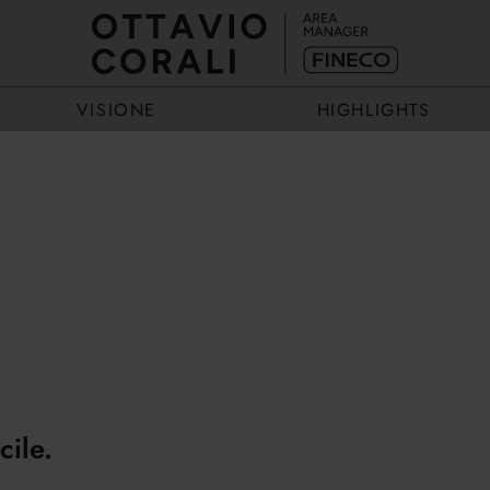
VISIONE
HIGHLIGHTS
ECCELLENZA
EVENTI
ESEMPIO
STORIE
cile.