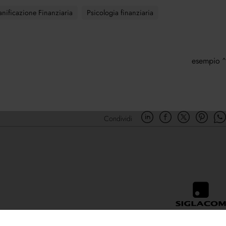
anificazione Finanziaria
Psicologia finanziaria
esempio
Condividi