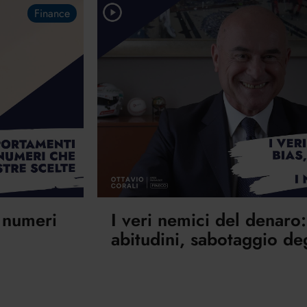
Finance
: numeri
I veri nemici del denaro:
abitudini, sabotaggio deg