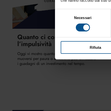
che hanno raccolto dal suo uti
Selezione
Necessari
del
consenso
Quanto ci costa
l’impulsività
Rifiuta
Oggi vi mostro quanto ci costa l’impulsività:
muoversi per paura o emozione può dimezzare
i guadagni di un investimento nel tempo.