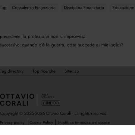
Tag:
Consulenza Finanziaria
Disciplina Finanziaria
Educazione 
la protezione non si improvvisa
precedente:
quando c’è la guerra, cosa succede ai miei soldi?
successivo:
Tag directory
Top ricerche
Sitemap
Copyright © 2025-2026 Ottavio Corali - all rights reserved.
Privacy policy
Cookie Policy
Modifica impostazioni cookie