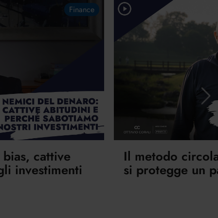
Finance
 bias, cattive
Il metodo circol
li investimenti
si protegge un 