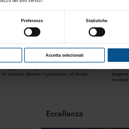
lizzo dei loro servizi.
Preferenze
Statistiche
I numeri smascherano il
Il co
bias sociale
solo 
Accetta selezionati
I numeri smascherano i bias sociali: il nostro
Il consul
atteggiamento è spesso ciò che ci impedisce di
coach ch
far crescere davvero il patrimonio nel tempo.
esigenze
momenti d
Eccellenza