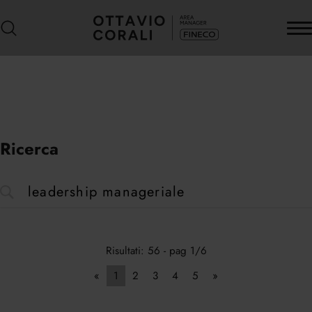
Ricerca
Risultati: 56 - pag 1/6
«
1
2
3
4
5
»