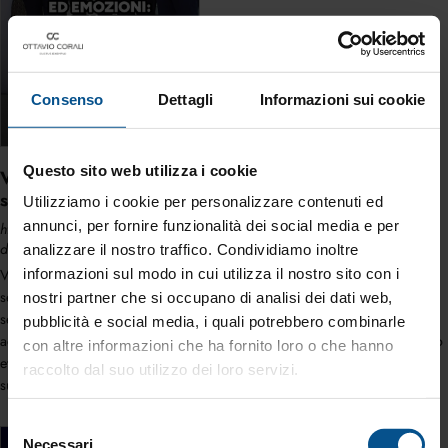
Consenso
Dettagli
Informazioni sui cookie
Questo sito web utilizza i cookie
Valore, fiducia ed emozioni: i protagonisti di una
serata di successo
Utilizziamo i cookie per personalizzare contenuti ed
annunci, per fornire funzionalità dei social media e per
https://www.ottaviocorali.it/it-it/valore-fiducia-ed-emozioni-i-protagonisti-
di-una-serata-di-successo.aspx
analizzare il nostro traffico. Condividiamo inoltre
informazioni sul modo in cui utilizza il nostro sito con i
Visione > Esempio > Valore, fiducia ed emozioni: i protagonisti di una
serata di successo Valore, fiducia ed emozioni: i protagonisti di una
nostri partner che si occupano di analisi dei dati web,
serata di successo
Leadership
Per visualizzare il video è necessario
pubblicità e social media, i quali potrebbero combinarle
accettare i cookie preferenze, statistiche, marketing Questa sera ennesimo
con altre informazioni che ha fornito loro o che hanno
evento spettacolare a Jesolo e volevo presentarvi i veri protagonisti del
raccolto dal suo utilizzo dei loro servizi.
successo di [...]
Selezione
Necessari
del