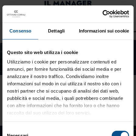
Consenso
Dettagli
Informazioni sui cookie
Questo sito web utilizza i cookie
Utilizziamo i cookie per personalizzare contenuti ed
annunci, per fornire funzionalità dei social media e per
analizzare il nostro traffico. Condividiamo inoltre
Il manager che osserva vince
informazioni sul modo in cui utilizza il nostro sito con i
nostri partner che si occupano di analisi dei dati web,
Un manager di successo non è semplicemente colui che
pubblicità e social media, i quali potrebbero combinarle
gestisce numeri e obiettivi, ma chi sa osservare e conoscere
con altre informazioni che ha fornito loro o che hanno
davvero le persone del proprio team.
raccolto dal suo utilizzo dei loro servizi.
Selezione
Necessari