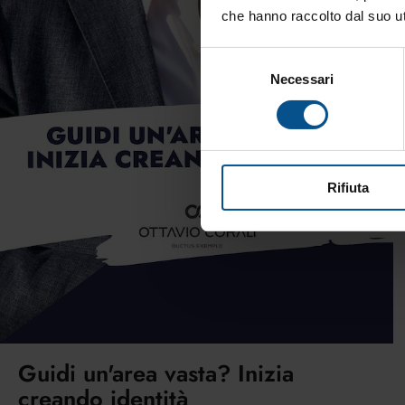
che hanno raccolto dal suo uti
Selezione
Necessari
del
consenso
Rifiuta
Guidi un'area vasta? Inizia
creando identità