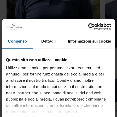
Consenso
Dettagli
Informazioni sui cookie
Questo sito web utilizza i cookie
Utilizziamo i cookie per personalizzare contenuti ed
annunci, per fornire funzionalità dei social media e per
analizzare il nostro traffico. Condividiamo inoltre
informazioni sul modo in cui utilizza il nostro sito con i
nostri partner che si occupano di analisi dei dati web,
pubblicità e social media, i quali potrebbero combinarle
con altre informazioni che ha fornito loro o che hanno
Visione, equilibrio e senso del
Gen
raccolto dal suo utilizzo dei loro servizi.
perché