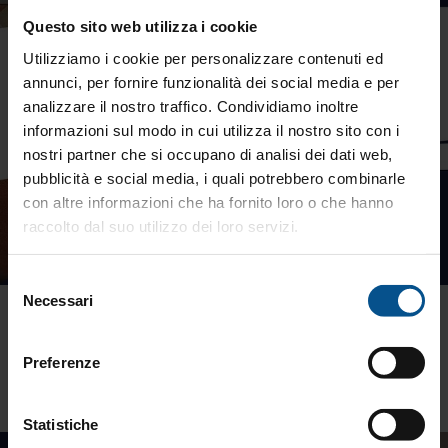
Questo sito web utilizza i cookie
Utilizziamo i cookie per personalizzare contenuti ed
annunci, per fornire funzionalità dei social media e per
analizzare il nostro traffico. Condividiamo inoltre
informazioni sul modo in cui utilizza il nostro sito con i
nostri partner che si occupano di analisi dei dati web,
pubblicità e social media, i quali potrebbero combinarle
con altre informazioni che ha fornito loro o che hanno
raccolto dal suo utilizzo dei loro servizi.
Selezione
Necessari
del
La presenza nei momenti difficili
consenso
La presenza nei momenti difficili conta più di ogni altra cosa:
Preferenze
esserci davvero fa la differenza.
Statistiche