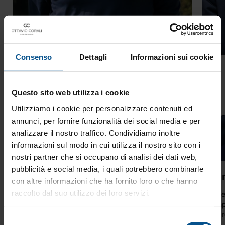
Consenso
Dettagli
Informazioni sui cookie
Questo sito web utilizza i cookie
Utilizziamo i cookie per personalizzare contenuti ed
annunci, per fornire funzionalità dei social media e per
analizzare il nostro traffico. Condividiamo inoltre
informazioni sul modo in cui utilizza il nostro sito con i
nostri partner che si occupano di analisi dei dati web,
pubblicità e social media, i quali potrebbero combinarle
Visione, equilibrio e senso del
Gen
con altre informazioni che ha fornito loro o che hanno
perché
Gene
raccolto dal suo utilizzo dei loro servizi.
compe
Visione, equilibrio e senso del perché: un leader
autor
collega valori, azioni e obiettivi per far crescere il
Selezione