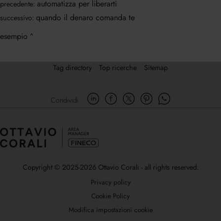
automatizza per liberarti
precedente:
quando il denaro comanda te
successivo:
esempio
Tag directory
Top ricerche
Sitemap
Condividi
Copyright © 2025-2026 Ottavio Corali - all rights reserved.
Privacy policy
Cookie Policy
Modifica impostazioni cookie