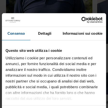
Consenso
Dettagli
Informazioni sui cookie
Questo sito web utilizza i cookie
Utilizziamo i cookie per personalizzare contenuti ed
annunci, per fornire funzionalità dei social media e per
analizzare il nostro traffico. Condividiamo inoltre
informazioni sul modo in cui utilizza il nostro sito con i
nostri partner che si occupano di analisi dei dati web,
pubblicità e social media, i quali potrebbero combinarle
con altre informazioni che ha fornito loro o che hanno
raccolto dal suo utilizzo dei loro servizi.
Visione, equilibrio e senso del
Gen
perché