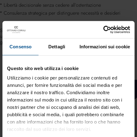
Libertà decisionale senza cedere all’ostentazione
Consulenza strategica per distinguere necessità e desideri
Solo con metodo, pazienza e autorevolezza è possibile costruire
una ricchezza reale e sostenibile, proteggendo il patrimonio e
garantendo libertà economica nel lungo termine.
Consenso
Dettagli
Informazioni sui cookie
Esempio
Questo sito web utilizza i cookie
Utilizziamo i cookie per personalizzare contenuti ed
annunci, per fornire funzionalità dei social media e per
Leadership
analizzare il nostro traffico. Condividiamo inoltre
informazioni sul modo in cui utilizza il nostro sito con i
nostri partner che si occupano di analisi dei dati web,
pubblicità e social media, i quali potrebbero combinarle
con altre informazioni che ha fornito loro o che hanno
raccolto dal suo utilizzo dei loro servizi.