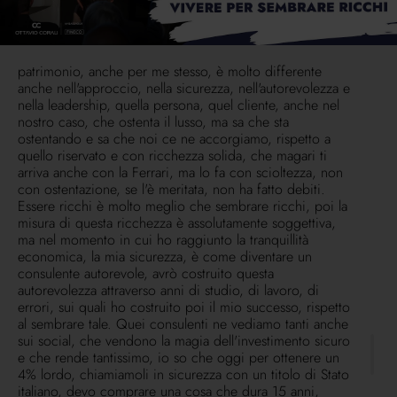
uscita sarà ancora più goduta, come dico io me la
merito, ma perché non intacco e non vado a ledere
nessuno, nessuno e nessuna delle persone alle quali
voglio bene, per le quali ho anche costruito un
patrimonio, anche per me stesso, è molto differente
anche nell'approccio, nella sicurezza, nell'autorevolezza e
nella leadership, quella persona, quel cliente, anche nel
nostro caso, che ostenta il lusso, ma sa che sta
ostentando e sa che noi ce ne accorgiamo, rispetto a
quello riservato e con ricchezza solida, che magari ti
arriva anche con la Ferrari, ma lo fa con scioltezza, non
con ostentazione, se l'è meritata, non ha fatto debiti.
Essere ricchi è molto meglio che sembrare ricchi, poi la
misura di questa ricchezza è assolutamente soggettiva,
ma nel momento in cui ho raggiunto la tranquillità
economica, la mia sicurezza, è come diventare un
consulente autorevole, avrò costruito questa
autorevolezza attraverso anni di studio, di lavoro, di
errori, sui quali ho costruito poi il mio successo, rispetto
al sembrare tale. Quei consulenti ne vediamo tanti anche
sui social, che vendono la magia dell'investimento sicuro
e che rende tantissimo, io so che oggi per ottenere un
4% lordo, chiamiamoli in sicurezza con un titolo di Stato
italiano, devo comprare una cosa che dura 15 anni,