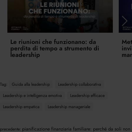
Le riunioni che funzionano: da
Met
perdita di tempo a strumento di
inv
leadership
ma
Tag:
Guida alla leadership
Leadership collaborativa
Leadership e intelligenza emotiva
Leadership efficace
Leadership empatica
Leadership manageriale
pianificazione finanziaria familiare: perché da soli non
precedente: