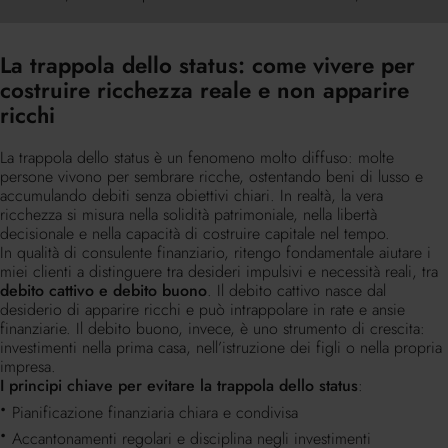
punto.
Con l'autorevolezza, con la pazienza, con l'attenzione,
costruiamo la ricchezza, questo è un punto nodale che
La trappola dello status: come vivere per
un advisor, che un consulente finanziario, deve portare
costruire ricchezza reale e non apparire
sempre all'interno dei gruppi familiari che va a gestire,
non ci sono scorciatoie, assolutamente no, quindi tanta
ricchi
pazienza, tanta attenzione e soprattutto disciplina, idee
chiare e obiettivi precisi condivisi con, da parte del
La trappola dello status è un fenomeno molto diffuso: molte
cliente con il proprio consulente, il consulente con il
persone vivono per sembrare ricche, ostentando beni di lusso e
cliente e lì rimanere fermi e disciplinati.
accumulando debiti senza obiettivi chiari. In realtà, la vera
ricchezza si misura nella solidità patrimoniale, nella libertà
decisionale e nella capacità di costruire capitale nel tempo.
In qualità di consulente finanziario, ritengo fondamentale aiutare i
miei clienti a distinguere tra desideri impulsivi e necessità reali, tra
debito cattivo e debito buono
. Il debito cattivo nasce dal
desiderio di apparire ricchi e può intrappolare in rate e ansie
finanziarie. Il debito buono, invece, è uno strumento di crescita:
investimenti nella prima casa, nell’istruzione dei figli o nella propria
impresa.
I principi chiave per evitare la trappola dello status
:
Pianificazione finanziaria chiara e condivisa
Accantonamenti regolari e disciplina negli investimenti