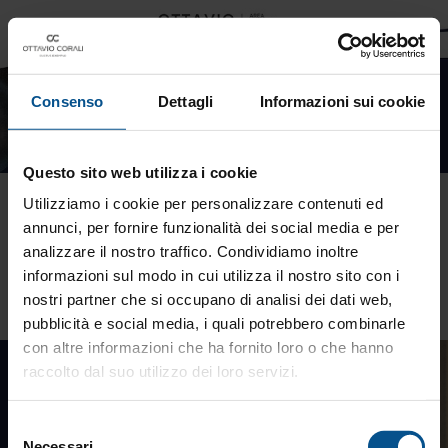
Consenso
Dettagli
Informazioni sui cookie
Questo sito web utilizza i cookie
Erede: passaggio generazionale
Utilizziamo i cookie per personalizzare contenuti ed
annunci, per fornire funzionalità dei social media e per
Conoscere l'intero nucleo familiare è l'unico modo per offrire
analizzare il nostro traffico. Condividiamo inoltre
una consulenza di valore che integri il patrimonio con i reali
informazioni sul modo in cui utilizza il nostro sito con i
progetti di vita del cliente.
nostri partner che si occupano di analisi dei dati web,
pubblicità e social media, i quali potrebbero combinarle
con altre informazioni che ha fornito loro o che hanno
raccolto dal suo utilizzo dei loro servizi.
Selezione
Necessari