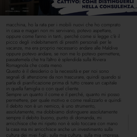
succederà, ma se succede, come faccio? Dobbiamo
essere molto chiari su queste cose, su questa vera
pianificazione che dobbiamo fare in famiglia e pensate
anche all'ansia che pian piano arriva e ho la rata per la
macchina, ho la rata per i mobili nuovi che ho comprato
in casa e magari non mi servivano, potevo aspettare,
oppure come fanno in tanti, perché come si legge c'è il
picco degli indebitamenti di prestiti personali per le
vacanze, ma era proprio necessario andare alle Maldive
oppure potevo andare, se non me lo potevo permettere,
passatemela che tra l'altro è splendida sulla Riviera
Romagnola che costa meno.
Questo è il desiderio o la necessità e per noi sono
segnali di attenzione da non trascurare, quindi quando si
parla di pianificazione prima di tutto creare un capitale
in quella famiglia o con quel cliente.
Sempre un quanto il come e il perché, quanto mi posso
permettere, per quale motivo e come realizzarlo e quindi
il debito non è un nemico, è uno strumento,
assolutamente, ma dobbiamo distinguere assolutamente
sempre il debito buono, punto di domanda, mi
arricchisce che mi ripeto non è solo toccare con mano
la casa ma mi arricchisce anche un investimento sulla
cultura dei miei figli, sulla mia cultura, sulla mia impresa,