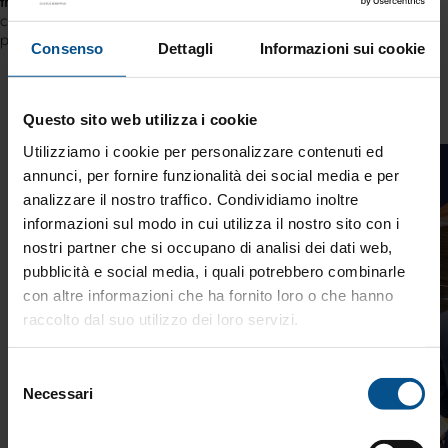
trasformare il debito in uno strumento strategico
, distinguendo
con chiarezza tra necessità e desiderio, per costruire una
pianificazione solida e orientata al futuro.
Consenso
Dettagli
Informazioni sui cookie
Esempio
Questo sito web utilizza i cookie
Utilizziamo i cookie per personalizzare contenuti ed
Finance
annunci, per fornire funzionalità dei social media e per
analizzare il nostro traffico. Condividiamo inoltre
informazioni sul modo in cui utilizza il nostro sito con i
nostri partner che si occupano di analisi dei dati web,
pubblicità e social media, i quali potrebbero combinarle
con altre informazioni che ha fornito loro o che hanno
raccolto dal suo utilizzo dei loro servizi.
Selezione
Necessari
del
consenso