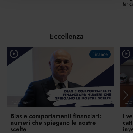
far c
Eccellenza
Finance
Bias e comportamenti finanziari:
I v
numeri che spiegano le nostre
cat
scelte
inv