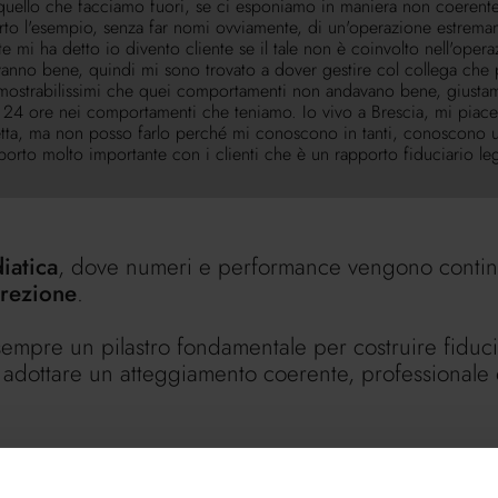
 quello che facciamo fuori, se ci esponiamo in maniera non coerente 
 Porto l'esempio, senza far nomi ovviamente, di un'operazione estrem
e mi ha detto io divento cliente se il tale non è coinvolto nell'ope
anno bene, quindi mi sono trovato a dover gestire col collega che pe
 dimostrabilissimi che quei comportamenti non andavano bene, giustam
, 24 ore nei comportamenti che teniamo. Io vivo a Brescia, mi piac
aglietta, ma non posso farlo perché mi conoscono in tanti, conoscono 
porto molto importante con i clienti che è un rapporto fiduciario le
o di una persona che magari parla un po' troppo in un momento in cui
rderà il prossimo futuro ma riguarda assolutamente il presente e la di
iatica
, dove numeri e performance vengono continu
crezione
.
empre un pilastro fondamentale per costruire fiducia 
i adottare un atteggiamento coerente, professionale e
 numeri,
i riservate ai clienti,