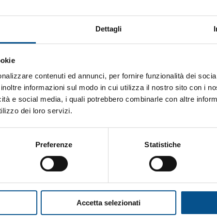
le e comportamenti personali,
a fiducia si gioca sulle sfumature.
Dettagli
ookie
er i clienti, senza clamore mediatico ma con l’inten
alore del consulente, più efficace di qualsiasi post
nalizzare contenuti ed annunci, per fornire funzionalità dei socia
inoltre informazioni sul modo in cui utilizza il nostro sito con i 
 è un concetto legato al futuro, ma una realtà impre
icità e social media, i quali potrebbero combinarle con altre inform
orto di fiducia con i clienti.
lizzo dei loro servizi.
Preferenze
Statistiche
Esempio
Finance
Accetta selezionati