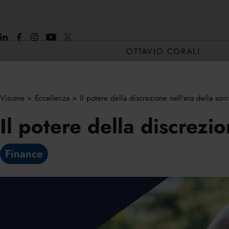
OTTAVIO CORALI
Visione
>
Eccellenza
>
Il potere della discrezione nell’era della sov
CHI SONO
Il potere della discrezi
CORE H2H
Finance