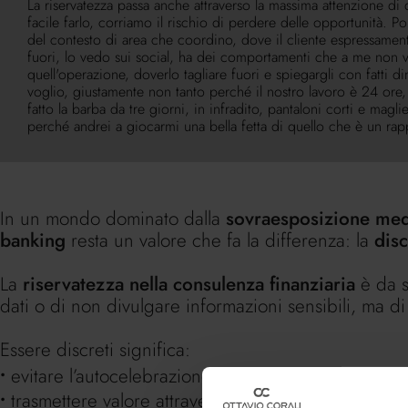
La riservatezza passa anche attraverso la massima attenzione di
facile farlo, corriamo il rischio di perdere delle opportunità.
del contesto di area che coordino, dove il cliente espressament
fuori, lo vedo sui social, ha dei comportamenti che a me non v
quell'operazione, doverlo tagliare fuori e spiegargli con fatti
voglio, giustamente non tanto perché il nostro lavoro è 24 ore
fatto la barba da tre giorni, in infradito, pantaloni corti e m
perché andrei a giocarmi una bella fetta di quello che è un rap
qualche birra in più in un locale, non è il caso, si fiderebber
la riservatezza non è una questione nel private banking che rigua
dettaglio, lì si distingue il professionista.
In un mondo dominato dalla
sovraesposizione med
banking
resta un valore che fa la differenza: la
dis
La
riservatezza nella consulenza finanziaria
è da s
dati o di non divulgare informazioni sensibili, ma d
Essere discreti significa:
evitare l’autocelebrazione e il confronto sterile sui
trasmettere valore attraverso esperienze ed emozion