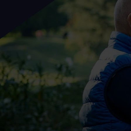
Ciao, sono Ottavio, Ottavio Corali. Oggi parleremo del valore de
Il valore della discrezione penso sia il fattore chiave di succes
Oggi assistiamo a un delirio di informazioni che girano sui socia
Instagram, Facebook che io non sono bravo, sono Ottavio e non s