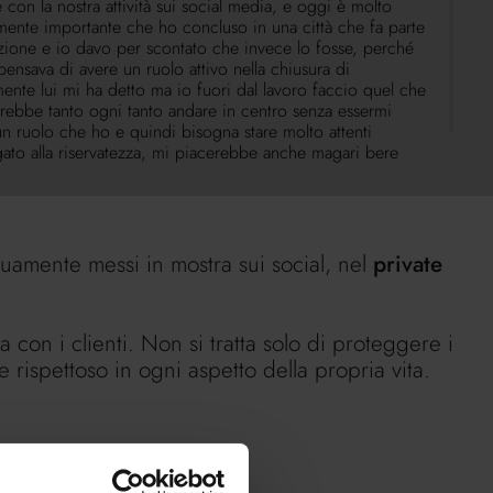
con la nostra attività sui social media, e oggi è molto
amente importante che ho concluso in una città che fa parte
razione e io davo per scontato che invece lo fosse, perché
nsava di avere un ruolo attivo nella chiusura di
ente lui mi ha detto ma io fuori dal lavoro faccio quel che
erebbe tanto ogni tanto andare in centro senza essermi
un ruolo che ho e quindi bisogna stare molto attenti
gato alla riservatezza, mi piacerebbe anche magari bere
 è destrutturato, fuori dal lavoro? No, allora ecco perché
fferenza la farà l'attenzione maniacale al particolare, al
amente messi in mostra sui social, nel
private
con i clienti. Non si tratta solo di proteggere i
 rispettoso in ogni aspetto della propria vita.