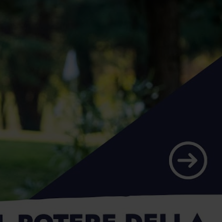
iorno d'oggi.
esente.
mo tutti bravissimi. Sfido chiunque a pubblicare su LinkedIn,
 assistiamo soprattutto a esposizioni mediatiche sui numeri