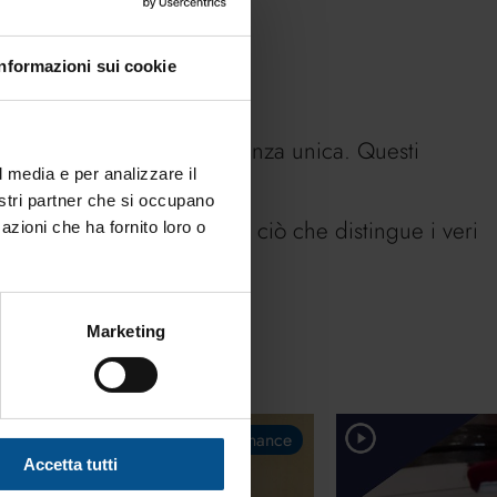
Informazioni sui cookie
to di far vivere un’esperienza unica. Questi
 o dichiarazione.
l media e per analizzare il
nostri partner che si occupano
scindibile del presente. È ciò che distingue i veri
azioni che ha fornito loro o
Marketing
Finance
Accetta tutti