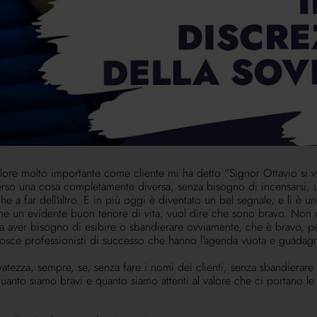
ero essere girati in mille maniere e quello che quel giorno risulta
Potrei girare quel numero e prendere che facciamo il procapite perché
 e si potrebbe rispondere, ma si entra in un ping pong che persona
 valga e forse valeva anche in passato, senza il forse, dato che son
are oltre e stare sopra le righe. Oggi abbiamo un grande vantaggio tra
ri organizzo degli eventi con i miei più importanti clienti regaland
suno aveva fatto il nome dei presenti, nessuno voglio che lo faccia
 deve essere, si chiama riservatezza, salvo quando non è strettamen
l gesto capiscono il valore che posso portare. Qualche sera fa abbiam
ti, cena si chiama nella sala dei trofei in mezzo alle macchine di Fo
lore molto importante come cliente mi ha detto “Signor Ottavio si v
raverso una cosa completamente diversa, senza bisogno di incensarsi,
che a far dell'altro. E in più oggi è diventato un bel segnale, e lì 
he un evidente buon tenore di vita, vuol dire che sono bravo. Non 
za aver bisogno di esibire o sbandierare ovviamente, che è bravo, pe
conosce professionisti di successo che hanno l'agenda vuota e guad
vatezza, sempre, se, senza fare i nomi dei clienti, senza sbandierare 
 quanto siamo bravi e quanto siamo attenti al valore che ci portano l