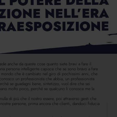
 ultimo potrebbe essere primo. Vedo spesso sbandierare i
 se tu sei in 6.000 persone e hai fatto 100 e io sono in
lmente ritengo stucchevole e inadeguato, poco elegante e
o 40 anni che faccio questo lavoro, mantenere riservatezza,
 l'altro nel nostro settore, soprattutto nel settore del
o loro un'emozione, non auto incensandomi e senza dire
, non voglio nemmeno che i miei colleghi mettano i nomi
te necessario ovviamente.
o organizzato una serata a Maranello al Museo Ferrari,
rmula 1, i filmati, l'emozione, non hanno più finito di
ede anche da queste cose quanto siete bravi a fare il
 una persona intelligente capisce che se sono bravo a fare
è un mondo che è cambiato nel giro di pochissimi anni, che
conosco un professionista che abbia, un professionista
rché se guadagni bene, sintetizzo, vuol dire che sei
agnano molto poco, perché se qualcuno li conosce me la
nulla di più che il nostro essere, poi attraverso gesti che
e nostre persone, prima ancora che clienti, dandoci fiducia