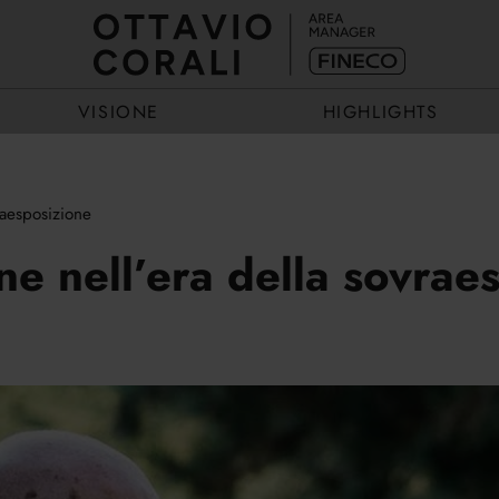
VISIONE
HIGHLIGHTS
raesposizione
ECCELLENZA
EVENTI
one nell’era della sovrae
ESEMPIO
STORIE