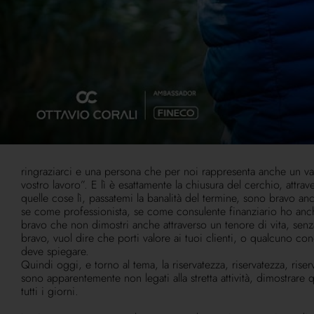
di quanto tutti siamo bravi e quei numeri sappiamo che potrebb
risultati di raccolta delle società più importanti sul mercato. 
3.000 persone e ho fatto 90 forse ho fatto molto meglio di te
inutile.
Sono assolutamente certo del fatto che oggi nel private banking
discrezione, una volta si diceva essere dei signori, ovvero guard
private, che è il non verbale, quindi in maniera signorile maga
niente magari in quei contesti si riconoscono tra loro, ma nes
dei clienti sulle email che ci scambiamo, non mi interessa, non
Allora se regalo delle emozioni ai clienti, loro attraverso que
quindi abbiamo regalato un'emozione straordinaria ai nostri ospi
ringraziarci e una persona che per noi rappresenta anche un va
vostro lavoro”. E lì è esattamente la chiusura del cerchio, att
quelle cose lì, passatemi la banalità del termine, sono bravo an
se come professionista, se come consulente finanziario ho anc
bravo che non dimostri anche attraverso un tenore di vita, sen
bravo, vuol dire che porti valore ai tuoi clienti, o qualcuno 
deve spiegare.
Quindi oggi, e torno al tema, la riservatezza, riservatezza, riser
sono apparentemente non legati alla stretta attività, dimostrare
tutti i giorni.