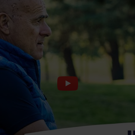
lla discrezione, il valore della discrezione nel private banking al g
so per i professionisti di successo nel prossimo futuro, meglio nel pr
l media e, soprattutto nel nostro settore, sono tutti bravissimi, sia
ono bravo, a differenza di quello che dicono tutti gli altri. Allora