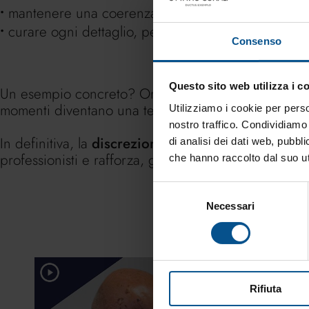
mantenere una coerenza tra immagine professiona
curare ogni dettaglio, perché nel private banking l
Consenso
Questo sito web utilizza i c
Un esempio concreto? Organizzare eventi esclusivi p
momenti diventano una testimonianza silenziosa del v
Utilizziamo i cookie per perso
nostro traffico. Condividiamo 
In definitiva, la
discrezione nel private banking
non
di analisi dei dati web, pubbl
professionisti e rafforza, giorno dopo giorno, il rapp
che hanno raccolto dal suo uti
Selezione
Necessari
del
consenso
Finance
Rifiuta