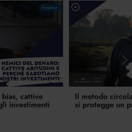
Finance
 bias, cattive
Il metodo circol
li investimenti
si protegge un 