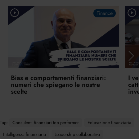
Finance
Bias e comportamenti finanziari:
I v
numeri che spiegano le nostre
cat
scelte
inv
Tag:
Consulenti finanziari top performer
Educazione finanziaria
Intelligenza finanziaria
Leadership collaborativa