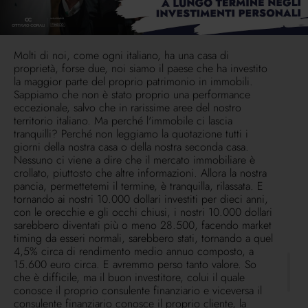
5% scarso. Quindi basta fare i conti con la penna, fare
10.000 euro, 10.000 dollari, qualsiasi valuta va bene,
investiti costantemente per dieci anni, orecchie e occhi
chiusi, come dico sempre io, e vi faccio un esempio.
Molti di noi, come ogni italiano, ha una casa di
proprietà, forse due, noi siamo il paese che ha investito
la maggior parte del proprio patrimonio in immobili.
Sappiamo che non è stato proprio una performance
eccezionale, salvo che in rarissime aree del nostro
territorio italiano. Ma perché l'immobile ci lascia
tranquilli? Perché non leggiamo la quotazione tutti i
giorni della nostra casa o della nostra seconda casa.
Nessuno ci viene a dire che il mercato immobiliare è
crollato, piuttosto che altre informazioni. Allora la nostra
pancia, permettetemi il termine, è tranquilla, rilassata. E
tornando ai nostri 10.000 dollari investiti per dieci anni,
con le orecchie e gli occhi chiusi, i nostri 10.000 dollari
sarebbero diventati più o meno 28.500, facendo market
timing da esseri normali, sarebbero stati, tornando a quel
4,5% circa di rendimento medio annuo composto, a
15.600 euro circa. E avremmo perso tanto valore. So
che è difficile, ma il buon investitore, colui il quale
conosce il proprio consulente finanziario e viceversa il
consulente finanziario conosce il proprio cliente, la