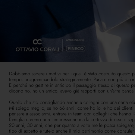
Ciao, sono Ottavio, Ottavio Corali, oggi voglio parlarvi di asp
Siamo di fronte a un momento epocale per le somme che passeran
che vede statisticamente il 50 % del patrimonio del cliente ch
rispetto a quelle che ci aspettavamo.
Un aspetto fondamentale è la relazione con quel cliente che s
terminare la sua vita come è normale, che sia nel corso di qu
entrare in famiglia, conoscere i figli, i potenziali eredi, ma n
È una situazione complessa che ci impegna, ma è il nostro mesti
importante. Famiglia vuol dire che cosa fanno i figli? Conoscerli
Devono conoscere con chi lavorano. Il professionista, la banca pe
Dobbiamo sapere i motivi per i quali è stato costruito questo pa
tempo, programmandolo strategicamente. Parlare non più di oriz
E perché no gestire in anticipo il passaggio stesso di questo 
dicono no, ho un amico, avevo già rapporti con un'altra banca e
Quello che sto consigliando anche a colleghi con una certa età,
Mi spiego meglio, se ho 66 anni, come ho io, e ho dei clienti
pensare a associarmi, entrare in team con colleghi che hanno l'et
famiglia daremo non l'impressione ma la certezza di essere seg
20 anni, 30 anni, che per quanto a volte me le possa spiegare, h
tipo di aspetto e tutelo anche il mio patrimonio come consulen