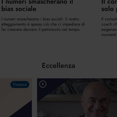
I numeri smascherano il
Il co
bias sociale
solo 
I numeri smascherano i bias sociali: il nostro
Il consul
atteggiamento è spesso ciò che ci impedisce di
coach ch
far crescere davvero il patrimonio nel tempo.
esigenze
momenti d
Eccellenza
Finance