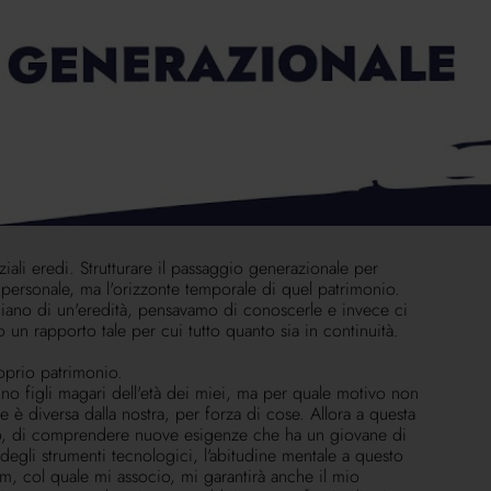
a perfettamente. Come fare in modo di invertire il trend
tecnicamente, un de cuius, si perde. Prende strade diverse
pensavamo e pensiamo che nel momento in cui dovesse
ma o poi finisce, bisogna attrezzarsi per tempo. Dobbiamo
unto di riferimento dell'intera famiglia.
e finanziario deve conoscere la famiglia del suo cliente più
egua del cliente principale.
iali eredi. Strutturare il passaggio generazionale per
personale, ma l'orizzonte temporale di quel patrimonio.
ciano di un'eredità, pensavamo di conoscerle e invece ci
un rapporto tale per cui tutto quanto sia in continuità.
oprio patrimonio.
o figli magari dell'età dei miei, ma per quale motivo non
e è diversa dalla nostra, per forza di cose. Allora a questa
ento, di comprendere nuove esigenze che ha un giovane di
degli strumenti tecnologici, l'abitudine mentale a questo
m, col quale mi associo, mi garantirà anche il mio