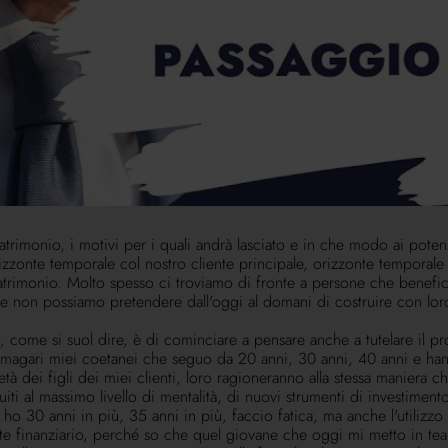
etti non sempre considerati nel passaggio generazionale.
no da una generazione all'altra e chi lavora in questo settore lo s
e gestiamo nel momento in cui diventa questo cliente, come si dice 
toricamente abbiamo gestito, del quale gestiamo il patrimonio, e 
ello che è un percorso che sappiamo dove l'unica certezza è che pri
on solo per uno scopo banalmente commerciale, per essere davvero il p
ere, è la nostra attività. Un buon professionista, un buon consulent
, aprire loro i rapporti.
r la quale lavora quel professionista. Devono essere trattati alla str
trimonio, i motivi per i quali andrà lasciato e in che modo ai potenz
zonte temporale col nostro cliente principale, orizzonte temporale 
patrimonio. Molto spesso ci troviamo di fronte a persone che benefi
 non possiamo pretendere dall'oggi al domani di costruire con loro 
 come si suol dire, è di cominciare a pensare anche a tutelare il pr
 magari miei coetanei che seguo da 20 anni, 30 anni, 40 anni e hann
à dei figli dei miei clienti, loro ragioneranno alla stessa maniera ch
uiti al massimo livello di mentalità, di nuovi strumenti di investim
o 30 anni in più, 35 anni in più, faccio fatica, ma anche l'utilizzo 
te finanziario, perché so che quel giovane che oggi mi metto in tea