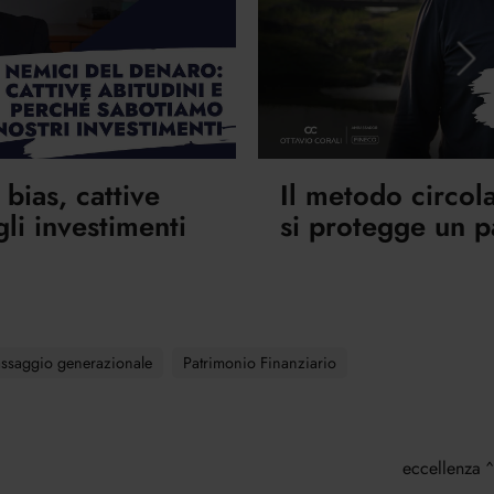
 bias, cattive
Il metodo circol
li investimenti
si protegge un 
ssaggio generazionale
Patrimonio Finanziario
eccellenza