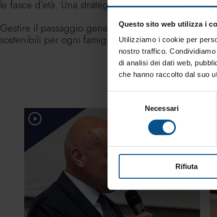
le fasce d’età. Una strategia che tutela sia i clienti 
Questo sito web utilizza i c
Gestire il passaggio generazionale significa progra
sostenibili per ogni famiglia.
Utilizziamo i cookie per perso
nostro traffico. Condividiamo 
di analisi dei dati web, pubbl
che hanno raccolto dal suo uti
Selezione
Necessari
del
Finance
consenso
Rifiuta