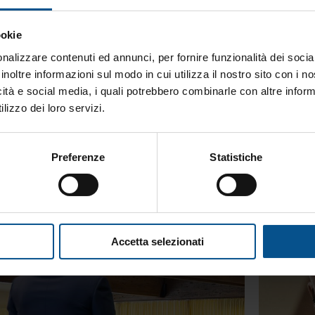
sia il patrimonio professionale del consulente stesso.
ookie
mmare, pianificare e costruire valore nel lungo peri
nalizzare contenuti ed annunci, per fornire funzionalità dei socia
inoltre informazioni sul modo in cui utilizza il nostro sito con i 
icità e social media, i quali potrebbero combinarle con altre inform
lizzo dei loro servizi.
Esempio
Preferenze
Statistiche
Finance
Accetta selezionati