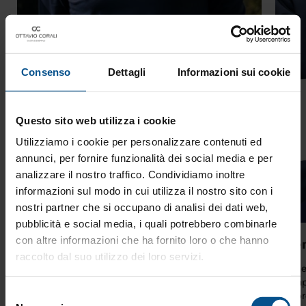
Consenso
Dettagli
Informazioni sui cookie
Questo sito web utilizza i cookie
Utilizziamo i cookie per personalizzare contenuti ed
annunci, per fornire funzionalità dei social media e per
analizzare il nostro traffico. Condividiamo inoltre
informazioni sul modo in cui utilizza il nostro sito con i
nostri partner che si occupano di analisi dei dati web,
pubblicità e social media, i quali potrebbero combinarle
Visione, equilibrio e senso del
Gen
con altre informazioni che ha fornito loro o che hanno
perché
raccolto dal suo utilizzo dei loro servizi.
Gene
compe
Visione, equilibrio e senso del perché: un leader
autor
Selezione
collega valori, azioni e obiettivi per far crescere il