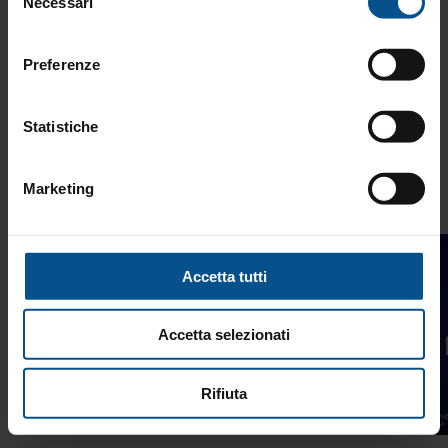
Necessari
gruppo e vincere insieme.
del
consenso
Preferenze
Statistiche
Eccellenza
Marketing
Leadership
Accetta tutti
Accetta selezionati
Rifiuta