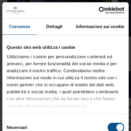
Consenso
Dettagli
Informazioni sui cookie
Questo sito web utilizza i cookie
Utilizziamo i cookie per personalizzare contenuti ed
annunci, per fornire funzionalità dei social media e per
analizzare il nostro traffico. Condividiamo inoltre
informazioni sul modo in cui utilizza il nostro sito con i
nostri partner che si occupano di analisi dei dati web,
pubblicità e social media, i quali potrebbero combinarle
con altre informazioni che ha fornito loro o che hanno
Visione, equilibrio e senso del
Gen
raccolto dal suo utilizzo dei loro servizi.
perché
Gene
Selezione
compe
Visione, equilibrio e senso del perché: un leader
Necessari
autor
del
collega valori, azioni e obiettivi per far crescere il