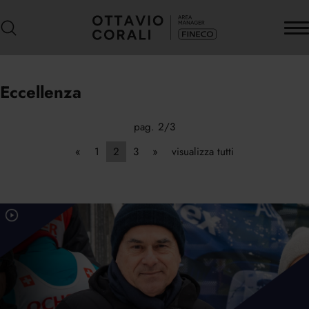
Eccellenza
pag. 2/3
«
1
2
3
»
visualizza tutti