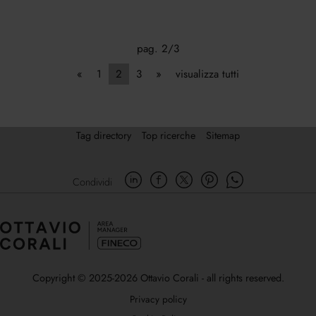
pag. 2/3
«
1
2
3
»
visualizza tutti
Tag directory
Top ricerche
Sitemap
Condividi
Copyright © 2025-2026 Ottavio Corali - all rights reserved.
Privacy policy