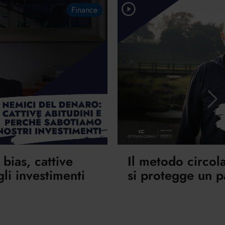
Finance
 bias, cattive
Il metodo circol
li investimenti
si protegge un 