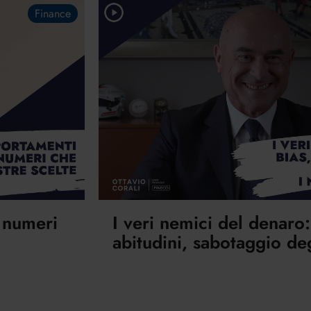
Finance
: numeri
I veri nemici del denaro:
abitudini, sabotaggio deg