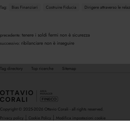
Tag:
Bias Finanziari
Costruire Fiducia
Dirigere attraverso le rela
tenere i soldi fermi non è sicurezza
precedente:
ribilanciare non è inseguire
successivo:
Tag directory
Top ricerche
Sitemap
Copyright © 2025-2026 Ottavio Corali - all rights reserved.
Privacy policy
Cookie Policy
Modifica impostazioni cookie