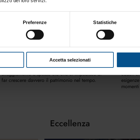
lizzo dei loro servizi.
Preferenze
Statistiche
I numeri smascherano il
Il co
bias sociale
solo 
Accetta selezionati
I numeri smascherano i bias sociali: il nostro
Il consul
atteggiamento è spesso ciò che ci impedisce di
coach ch
far crescere davvero il patrimonio nel tempo.
esigenze
momenti d
Eccellenza