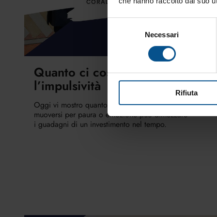
che hanno raccolto dal suo uti
Selezione
Necessari
del
consenso
Quanto ci costa
l’impulsività
Rifiuta
Oggi vi mostro quanto ci costa l’impulsività:
muoversi per paura o emozione può dimezzare
i guadagni di un investimento nel tempo.